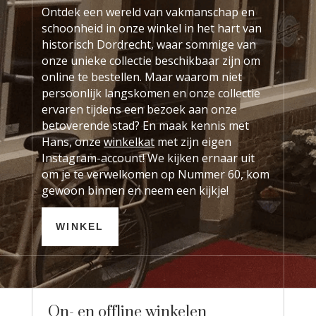
Ontdek een wereld van vakmanschap en
schoonheid in onze winkel in het hart van
historisch Dordrecht, waar sommige van
onze unieke collectie beschikbaar zijn om
online te bestellen. Maar waarom niet
persoonlijk langskomen en onze collectie
ervaren tijdens een bezoek aan onze
betoverende stad? En maak kennis met
Hans, onze
winkelkat
met zijn eigen
Instagram-account! We kijken ernaar uit
om je te verwelkomen op Nummer 60, kom
gewoon binnen en neem een kijkje!
WINKEL
On- en offline winkelen