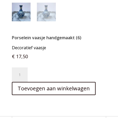
Porselein vaasje handgemaakt (6)
Decoratief vaasje
€
17,50
Porselein
vaasje
handgemaakt
Toevoegen aan winkelwagen
(6)
aantal