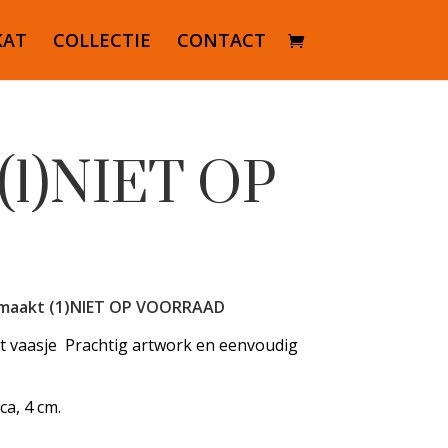
KAT
COLLECTIE
CONTACT
 (1)NIET OP
emaakt (1)NIET OP VOORRAAD
it vaasje Prachtig artwork en eenvoudig
ca, 4 cm.