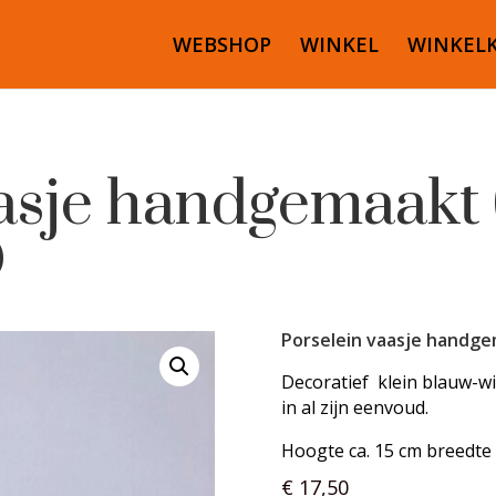
WEBSHOP
WINKEL
WINKEL
aasje handgemaakt
D
Porselein vaasje handg
Decoratief k
lein blauw-w
in al zijn eenvoud.
Hoogte ca. 15 cm breedte 
€
17,50